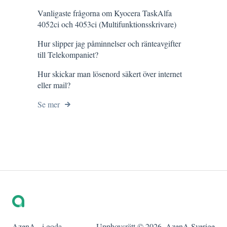
Vanligaste frågorna om Kyocera TaskAlfa
4052ci och 4053ci (Multifunktionsskrivare)
Hur slipper jag påminnelser och ränteavgifter
till Telekompaniet?
Hur skickar man lösenord säkert över internet
eller mail?
Se mer
AzenA - i goda
Upphovsrätt © 2026, AzenA Sverige