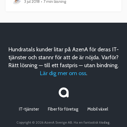
3 jul 2018
•
7 min läsning
Hundratals kunder litar på AzenA för deras IT-
tjänster och stannr för att de är nöjda. Varför?
Rätt lösning — till ett fastpris — utan bindning.
Lär dig mer om oss
.
IT-tjänster
Fiber för företag
Mobil växel
Copyright © 2026 AzenA Sverige AB. Ha en fantastisk
tisdag
.