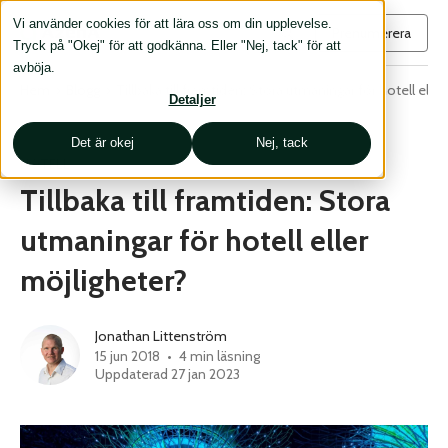
Vi använder cookies för att lära oss om din upplevelse.
Prenumerera
Tryck på "Okej" för att godkänna. Eller "Nej, tack" för att
avböja.
Hem
›
Blogg
›
Tillbaka till framtiden: Stora utmaningar för hotell elle
Detaljer
Det är okej
Nej, tack
HOTELL
Tillbaka till framtiden: Stora
utmaningar för hotell eller
möjligheter?
Jonathan Littenström
15 jun 2018
•
4 min läsning
Uppdaterad
27 jan 2023