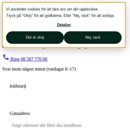
Vi använder cookies för att lära oss om din upplevelse.
Tryck på "Okej" för att godkänna. Eller "Nej, tack" för att avböja.
Supersnabbt internet gör det möjligt
Detaljer
Med våra fibertjänster för företag går det så snabbt att du inte längre
Det är okej
Nej, tack
väntar på internet, du väntar på datorn. Vi har bara supersnabbt
internet. Gör en förfrågan för att komma igång.
Ring 08 587 770 00
Svar inom någon minut (vardagar 8–17)
Jobbmejl
Gatuadress