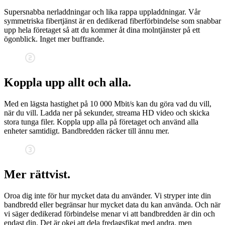
Supersnabba nerladdningar och lika rappa uppladdningar. Vår
symmetriska fibertjänst är en dedikerad fiberförbindelse som snabbar
upp hela företaget så att du kommer åt dina molntjänster på ett
ögonblick. Inget mer buffrande.
Koppla upp allt och alla.
Med en lägsta hastighet på 10 000 Mbit/s kan du göra vad du vill,
när du vill. Ladda ner på sekunder, streama HD video och skicka
stora tunga filer. Koppla upp alla på företaget och använd alla
enheter samtidigt. Bandbredden räcker till ännu mer.
Mer rättvist.
Oroa dig inte för hur mycket data du använder. Vi stryper inte din
bandbredd eller begränsar hur mycket data du kan använda. Och när
vi säger dedikerad förbindelse menar vi att bandbredden är din och
endast din. Det är okej att dela fredagsfikat med andra, men