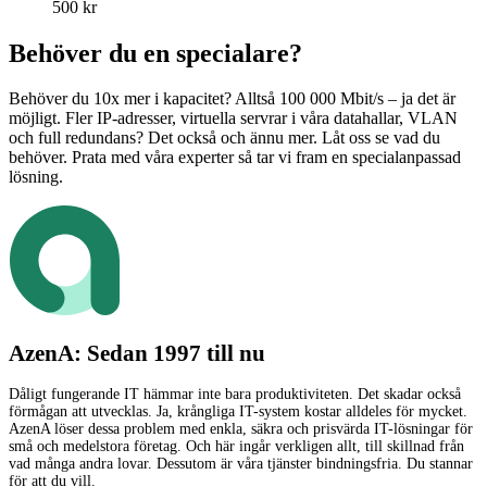
500 kr
Behöver du en specialare?
Behöver du 10x mer i kapacitet? Alltså 100 000 Mbit/s – ja det är
möjligt. Fler IP-adresser, virtuella servrar i våra datahallar, VLAN
och full redundans? Det också och ännu mer. Låt oss se vad du
behöver. Prata med våra experter så tar vi fram en specialanpassad
lösning.
AzenA: Sedan 1997 till nu
Dåligt fungerande IT hämmar inte bara produktiviteten. Det skadar också
förmågan att utvecklas. Ja, krångliga IT-system kostar alldeles för mycket.
AzenA löser dessa problem med enkla, säkra och prisvärda
IT-lösningar
för
små och medelstora företag. Och här ingår verkligen allt, till skillnad från
vad många andra lovar. Dessutom är våra tjänster bindningsfria. Du stannar
för att du vill.