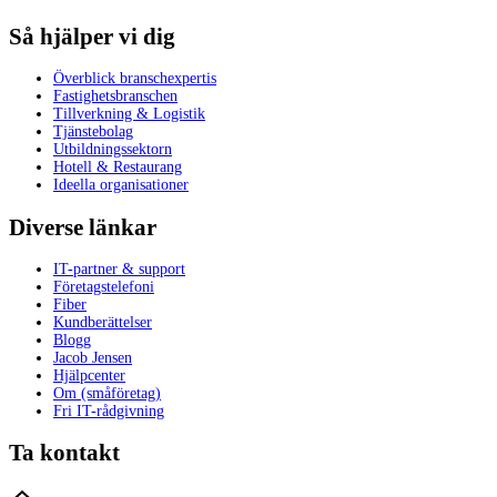
Så hjälper vi dig
Överblick branschexpertis
Fastighetsbranschen
Tillverkning & Logistik
Tjänstebolag
Utbildningssektorn
Hotell & Restaurang
Ideella organisationer
Diverse länkar
IT-partner & support
Företagstelefoni
Fiber
Kundberättelser
Blogg
Jacob Jensen
Hjälpcenter
Om (småföretag)
Fri IT-rådgivning
Ta kontakt