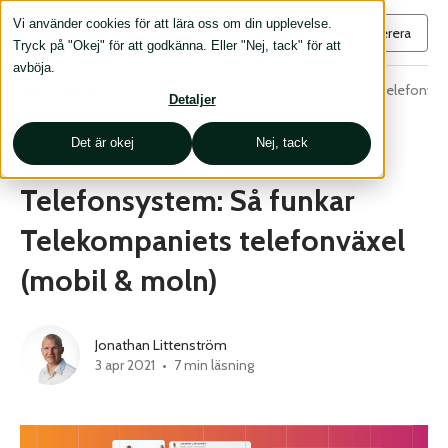
Vi använder cookies för att lära oss om din upplevelse.
Prenumerera
Tryck på "Okej" för att godkänna. Eller "Nej, tack" för att
avböja.
Hem
›
Blogg
›
Telefonsystem: Så funkar Telekompaniets telefonväx
Detaljer
Det är okej
Nej, tack
LÖSNINGAR
Telefonsystem: Så funkar
Telekompaniets telefonväxel
(mobil & moln)
Jonathan Littenström
3 apr 2021
•
7 min läsning