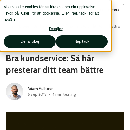
Vi använder cookies för att lära oss om din upplevelse.
Prenumerera
Tryck på "Okej" för att godkänna. Eller "Nej, tack" för att
avböja.
Hem
›
Blogg
›
Bra kundservice: Så här presterar ditt team bättre
Detaljer
Det är okej
Nej, tack
KUNDUPPLEVELSE
Bra kundservice: Så här
presterar ditt team bättre
Adam Fakhouri
6 sep 2018
•
4 min läsning