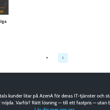
liga
‣
1
als kunder litar på AzenA för deras IT-tjänster och st
r nöjda. Varför? Rätt lösning — till ett fastpris — utan 
Lär dig mer om oss
.