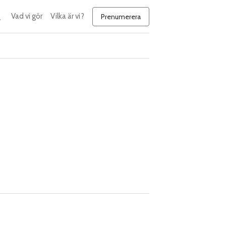
Vad vi gör
Vilka är vi?
Prenumerera