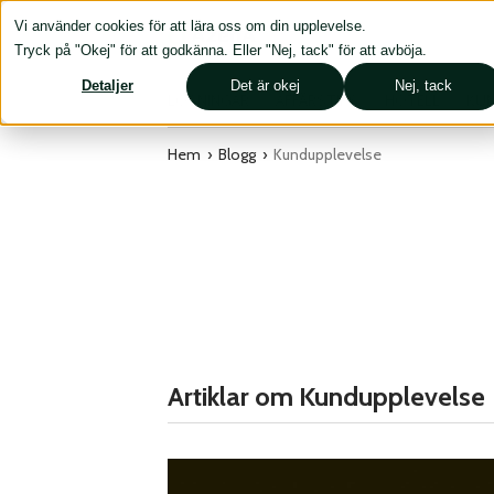
Vi använder cookies för att lära oss om din upplevelse.
Tryck på "Okej" för att godkänna. Eller "Nej, tack" för att avböja.
Detaljer
Det är okej
Nej, tack
LÖSNINGAR
AFFÄRSTIPS
HOTELL
KUN
Hem
›
Blogg
›
Kundupplevelse
Artiklar om Kundupplevelse